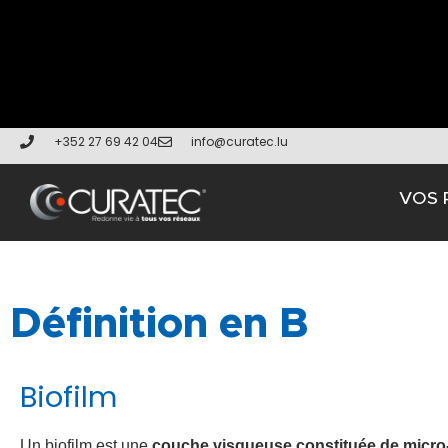
+352 27 69 42 04
info@curatec.lu
VOS 
Définition en B
Biofilm
Un biofilm est une
couche visqueuse constituée de micr