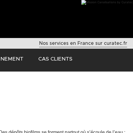
Nos services en France sur curatec.fr
NNEMENT
CAS CLIENTS
Des dépôts biofilms se forment partout où s’écoule de l’eau :